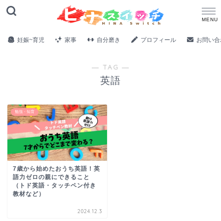
妊娠~育児
家事
自分磨き
プロフィール
お問い合
― TAG ―
英語
勉強・知育
7歳から始めたおうち英語！英
語力ゼロの親にできること
（トド英語・タッチペン付き
教材など）
2024.12.3