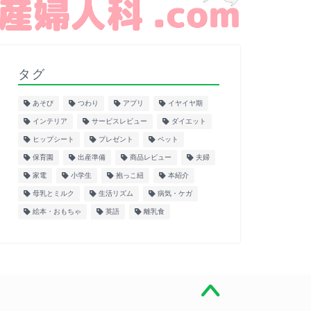
タグ
あそび
つわり
アプリ
イヤイヤ期
インテリア
サービスレビュー
ダイエット
ヒップシート
プレゼント
ペット
保育園
出産準備
商品レビュー
夫婦
家電
小学生
抱っこ紐
本紹介
母乳とミルク
生活リズム
病気・ケガ
絵本・おもちゃ
英語
離乳食