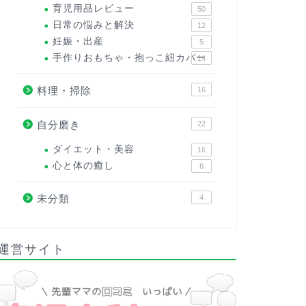
育児用品レビュー
50
日常の悩みと解決
12
妊娠・出産
5
手作りおもちゃ・抱っこ紐カバー
14
料理・掃除
16
自分磨き
22
ダイエット・美容
16
心と体の癒し
6
未分類
4
運営サイト