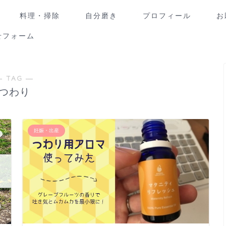
料理・掃除
自分磨き
プロフィール
お
せフォーム
― TAG ―
つわり
妊娠・出産