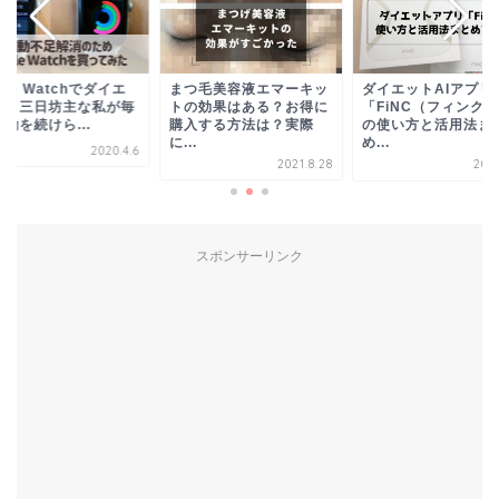
つ毛美容液エマーキッ
Apple Watchでダ
ダイエットAIアプリ
の効果はある？お得に
ット！三日坊主な私
「FiNC（フィンク）」
入する方法は？実際
日運動を続けら...
の使い方と活用法まと
.
め...
202
2021.8.28
2018.9.15
スポンサーリンク