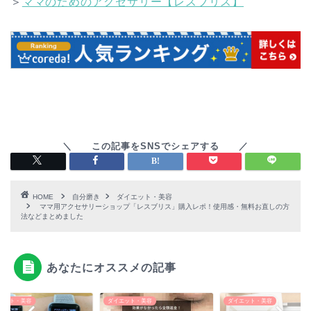
＞
ママのためのアクセサリー【レスブリス】
HOME
自分磨き
ダイエット・美容
ママ用アクセサリーショップ「レスブリス」購入レポ！使用感・無料お直しの方
法などまとめました
あなたにオススメの記事
エット・美容
ダイエット・美容
ダイエット・美容