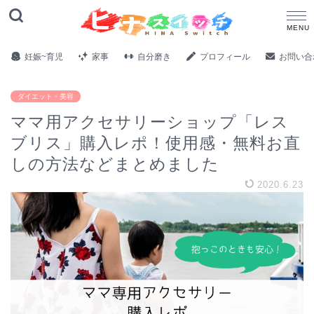
妊娠~育児
家事
自分磨き
プロフィール
お問い合
ダイエット・美容
ママ用アクセサリーショップ「レス
ブリス」購入レポ！使用感・無料お直
しの方法などまとめました
2020.6.23