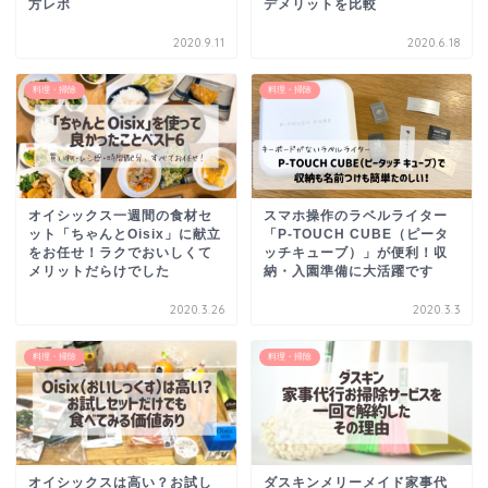
方レポ
デメリットを比較
2020.9.11
2020.6.18
料理・掃除
料理・掃除
オイシックス一週間の食材セ
スマホ操作のラベルライター
ット「ちゃんとOisix」に献立
「P-TOUCH CUBE（ピータ
をお任せ！ラクでおいしくて
ッチキューブ）」が便利！収
メリットだらけでした
納・入園準備に大活躍です
2020.3.26
2020.3.3
料理・掃除
料理・掃除
オイシックスは高い？お試し
ダスキンメリーメイド家事代