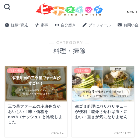
妊娠~育児
家事
自分磨き
プロフィール
お問い合
― CATEGORY ―
料理・掃除
料理・掃除
料理・掃除
三つ星ファームの冷凍弁当が
生ゴミ処理にパリパリキュー
おいしい！味・価格を
が便利！乾燥させれば虫・に
nosh（ナッシュ）と比較しま
おい・重さが気になりません
した
2024.1.6
2022.11.25