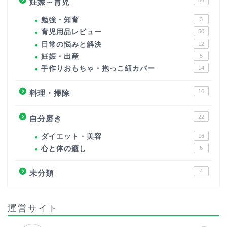
84
妊娠～育児
勉強・知育
3
育児用品レビュー
50
日常の悩みと解決
12
妊娠・出産
5
手作りおもちゃ・抱っこ紐カバー
14
16
料理・掃除
22
自分磨き
ダイエット・美容
16
心と体の癒し
6
4
未分類
運営サイト