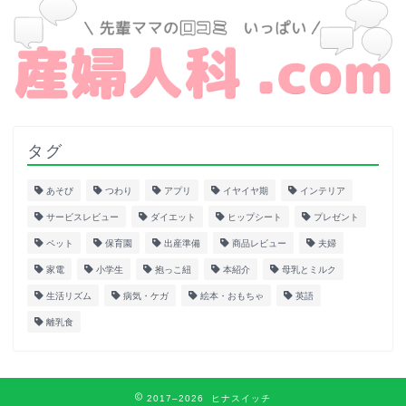
タグ
あそび
つわり
アプリ
イヤイヤ期
インテリア
サービスレビュー
ダイエット
ヒップシート
プレゼント
ペット
保育園
出産準備
商品レビュー
夫婦
家電
小学生
抱っこ紐
本紹介
母乳とミルク
生活リズム
病気・ケガ
絵本・おもちゃ
英語
離乳食
2017–2026 ヒナスイッチ