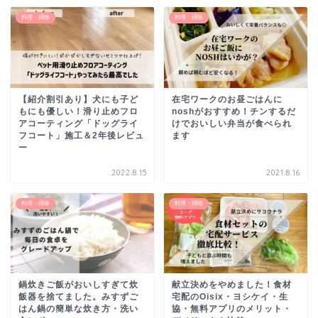
料理・掃除
料理・掃除
【紹介割引あり】犬にも子ど
在宅ワークのお昼ごはんに
もにも優しい！滑り止めフロ
noshがおすすめ！チンするだ
アコーティング「ドッグライ
けでおいしい弁当が食べられ
フコート」施工＆2年後レビュ
ます
ー
2022.8.15
2021.8.16
料理・掃除
料理・掃除
鍋炊きご飯がおいしすぎて炊
献立決めをやめました！食材
飯器を捨てました。みすずご
宅配のOisix・ヨシケイ・生
はん鍋の簡単な炊き方・洗い
協・無料アプリのメリット・