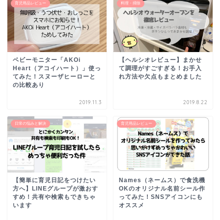
育児用品レビュー
料理・掃除
ベビーモニター「AKOi
【ヘルシオレビュー】まかせ
Heart（アコイハート）」使っ
て調理がすごすぎる！お手入
てみた！スヌーザヒーローと
れ方法や欠点もまとめました
の比較あり
2019.11.3
2019.8.22
日常の悩みと解決
育児用品レビュー
【簡単に育児日記をつけたい
Names（ネームス）で食洗機
方へ】LINEグループが激おす
OKのオリジナル名前シール作
すめ！共有や検索もできちゃ
ってみた！SNSアイコンにも
います
オススメ