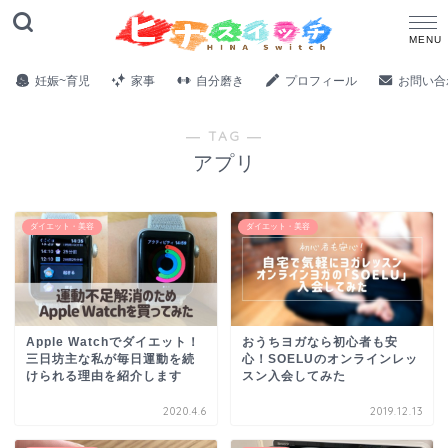
妊娠~育児
家事
自分磨き
プロフィール
お問い合
― TAG ―
アプリ
ダイエット・美容
ダイエット・美容
Apple Watchでダイエット！
おうちヨガなら初心者も安
三日坊主な私が毎日運動を続
心！SOELUのオンラインレッ
けられる理由を紹介します
スン入会してみた
2020.4.6
2019.12.13