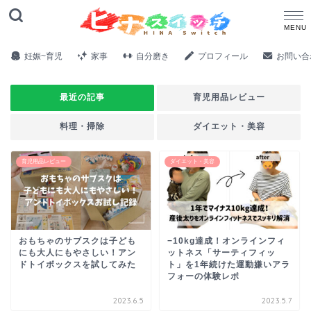
妊娠~育児
家事
自分磨き
プロフィール
お問い合
最近の記事
育児用品レビュー
料理・掃除
ダイエット・美容
育児用品レビュー
ダイエット・美容
おもちゃのサブスクは子ども
−10kg達成！オンラインフィ
にも大人にもやさしい！アン
ットネス「サーティフィッ
ドトイボックスを試してみた
ト」を1年続けた運動嫌いアラ
フォーの体験レポ
2023.6.5
2023.5.7