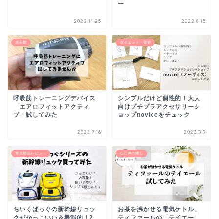
ー
2022.11.25
2022.8.15
未分類
ダイエット・美容
呼吸筋トレーニングデバイス
シンプルだけど個性的！大人
「エアロフィットアクティ
向けプチプラアクセサリーシ
ブ」試してみた
ョップnoviceをチェック
2022.7.18
2022.5.9
育児用品レビュー
心と体の癒し
ちいくばっぐの新幹線リュッ
お茶を沸かせる電気ケトル、
クがかっこいい＆機能的！2
ティファールの「テイエー