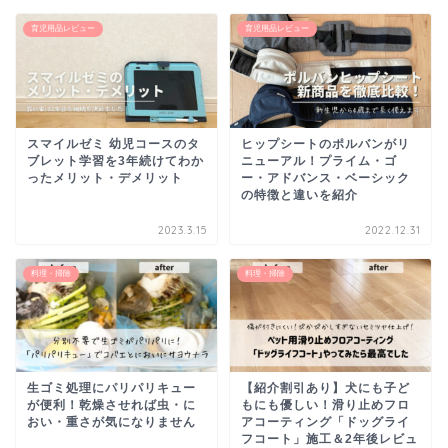
育児用品レビュー
育児用品レビュー
スマイルゼミ 幼児コースのタ
ヒップシートのポルバンがリ
ブレット学習を3年続けてわか
ニューアル！プライム・ゴ
ったメリット・デメリット
ー・アドバンス・ベーシック
の特徴と違いを紹介
2023.3.15
2022.12.31
料理・掃除
料理・掃除
生ゴミ処理にパリパリキュー
【紹介割引あり】犬にも子ど
が便利！乾燥させれば虫・に
もにも優しい！滑り止めフロ
おい・重さが気になりません
アコーティング「ドッグライ
フコート」施工＆2年後レビュ